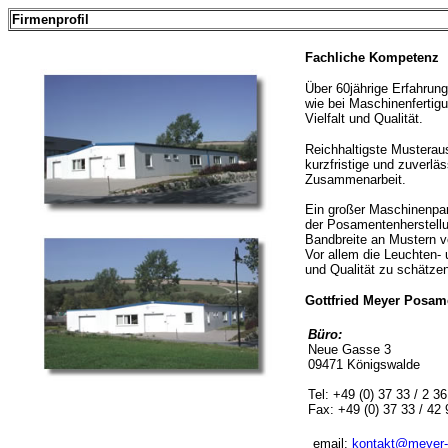
Firmenprofil
Fachliche Kompetenz
Über 60jährige Erfahrun
wie bei Maschinenfertigu
Vielfalt und Qualität.
Reichhaltigste Mustera
kurzfristige und zuverlä
Zusammenarbeit.
Ein großer Maschinenpar
der Posamentenherstellun
Bandbreite an Mustern von
Vor allem die Leuchten- 
und Qualität zu schätze
Gottfried Meyer Posam
Büro:
Neue Gasse 3
09471 Königswalde
Tel: +49 (0) 37 33 / 2 3
Fax: +49 (0) 37 33 / 42 
email:
kontakt@meyer-