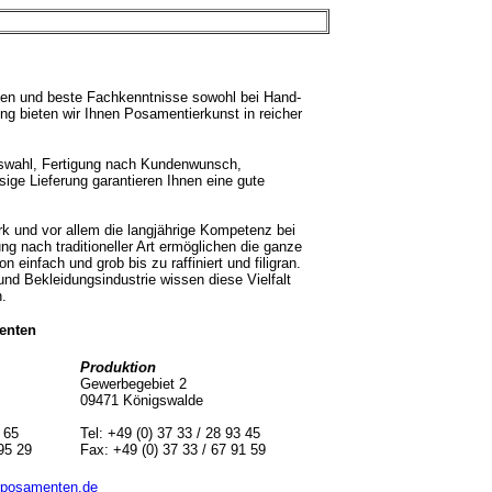
gen und beste Fachkenntnisse sowohl bei Hand-
ng bieten wir Ihnen Posamentierkunst in reicher
uswahl, Fertigung nach Kundenwunsch,
ssige Lieferung garantieren Ihnen eine gute
k und vor allem die langjährige Kompetenz bei
g nach traditioneller Art ermöglichen die ganze
 einfach und grob bis zu raffiniert und filigran.
und Bekleidungsindustrie wissen diese Vielfalt
n.
enten
Produktion
Gewerbegebiet 2
09471 Königswalde
6 65
Tel: +49 (0) 37 33 / 28 93 45
95 29
Fax: +49 (0) 37 33 / 67 91 59
posamenten.de